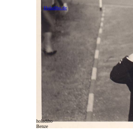
Holadiho.de
holadiho
Benze